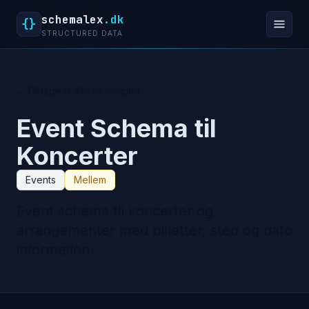
schemalex
.dk
{}
STRUCTURED DATA
←
Tilbage til alle eksempler
Event Schema til
Koncerter
Events
Mellem
Event schema til koncerter og
arrangementer med billetter, sted og dato
information.