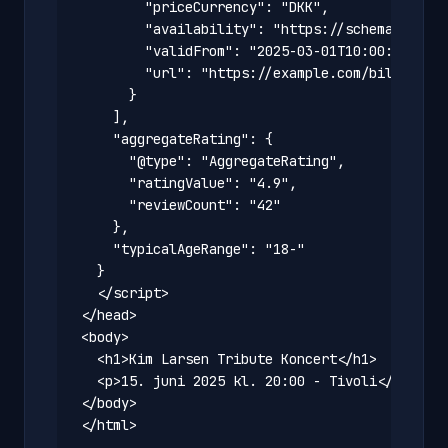
        "priceCurrency": "DKK",

        "availability": "https://schema.org/In
        "validFrom": "2025-03-01T10:00:00+01:0
        "url": "https://example.com/billetter/
      }

    ],

    "aggregateRating": {

      "@type": "AggregateRating",

      "ratingValue": "4.9",

      "reviewCount": "42"

    },

    "typicalAgeRange": "18-"

  }

  </script>

</head>

<body>

  <h1>Kim Larsen Tribute Koncert</h1>

  <p>15. juni 2025 kl. 20:00 - Tivoli</p>

</body>

</html>