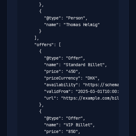
      },

      {

        "@type": "Person",

        "name": "Thomas Helmig"

      }

    ],

    "offers": [

      {

        "@type": "Offer",

        "name": "Standard Billet",

        "price": "450",

        "priceCurrency": "DKK",

        "availability": "https://schema.org/In
        "validFrom": "2025-03-01T10:00:00+01:0
        "url": "https://example.com/billetter/
      },

      {

        "@type": "Offer",

        "name": "VIP Billet",

        "price": "850",
