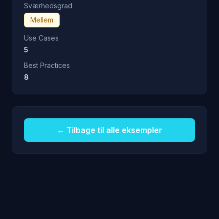
Sværhedsgrad
Mellem
Use Cases
5
Best Practices
8
← Tilbage til alle eksempler