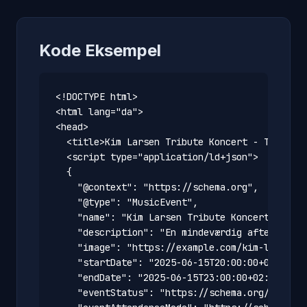
Kode Eksempel
<!DOCTYPE html>

<html lang="da">

<head>

  <title>Kim Larsen Tribute Koncert - Tivoli</
  <script type="application/ld+json">

  {

    "@context": "https://schema.org",

    "@type": "MusicEvent",

    "name": "Kim Larsen Tribute Koncert",

    "description": "En mindeværdig aften med d
    "image": "https://example.com/kim-larsen-t
    "startDate": "2025-06-15T20:00:00+02:00",

    "endDate": "2025-06-15T23:00:00+02:00",

    "eventStatus": "https://schema.org/EventSc