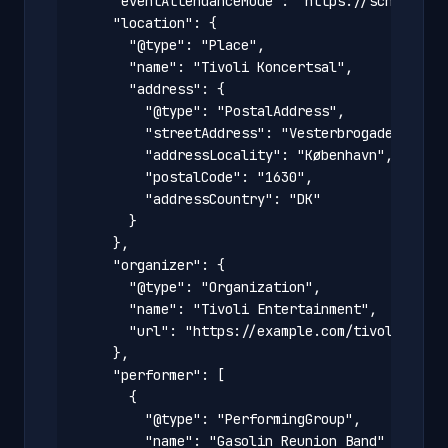
    "eventAttendanceMode": "https://schema.org
    "location": {

      "@type": "Place",

      "name": "Tivoli Koncertsal",

      "address": {

        "@type": "PostalAddress",

        "streetAddress": "Vesterbrogade 3",

        "addressLocality": "København",

        "postalCode": "1630",

        "addressCountry": "DK"

      }

    },

    "organizer": {

      "@type": "Organization",

      "name": "Tivoli Entertainment",

      "url": "https://example.com/tivoli"

    },

    "performer": [

      {

        "@type": "PerformingGroup",

        "name": "Gasolin Reunion Band"
