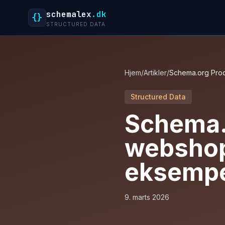
schemalex
.dk
{}
STRUCTURED DATA
Hjem
/
Artikler
/
Schema.org Pro
Structured Data
Schema.
webshop
eksemp
9. marts 2026