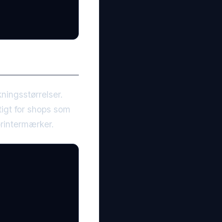
ningsstørrelser.
ttigt for shops som
printermærker.