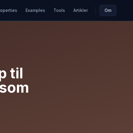
roperties
Examples
Tools
Artikler
Om
 til
 som