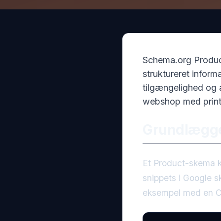
Schema.org Produc
struktureret inform
tilgængelighed og a
webshop med print
Grundlægg
Et Product-skema
snippets i Google s
eksempel med en C