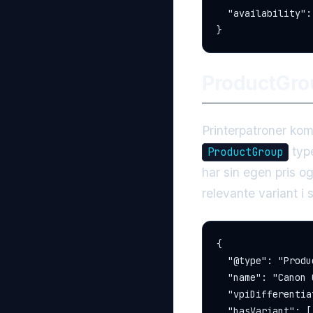
  "availability":
}
ProductGrou
Printerpatroner kom
type
ProductGroup
har sin egen pris o
relevante variant i 
{

  "@type": "Produ
  "name": "Canon 
  "vpiDifferentia
  "hasVariant": [
