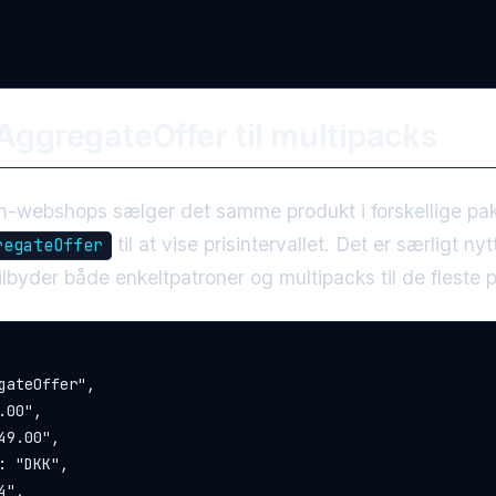
AggregateOffer til multipacks
n-webshops sælger det samme produkt i forskellige pak
til at vise prisintervallet. Det er særligt ny
regateOffer
tilbyder både enkeltpatroner og multipacks til de fleste 
gateOffer",

00",

49.00",

: "DKK",

",
