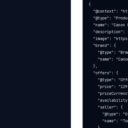
{

  "@context": "ht
  "@type": "Produc
  "name": "Canon 
  "description": 
  "image": "https
  "brand": {

    "@type": "Bran
    "name": "Canon
  },

  "offers": {

    "@type": "Offe
    "price": "129.
    "priceCurrenc
    "availability
    "seller": {

      "@type": "O
      "name": "To
    }
