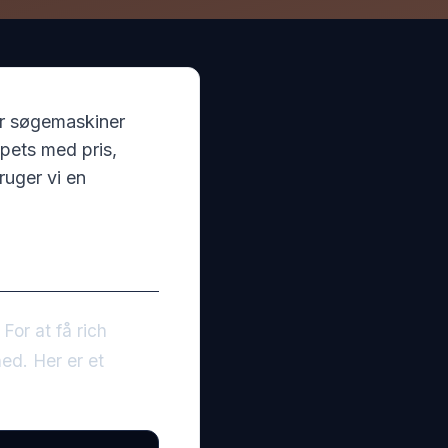
r søgemaskiner
ppets med pris,
ruger vi en
. For at få rich
ed. Her er et