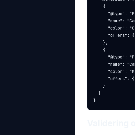
    {

      "@type": "P
      "name": "Ca
      "color": "Cy
      "offers": {
    },

    {

      "@type": "P
      "name": "Ca
      "color": "M
      "offers": {
    }

  ]

}
Validering o