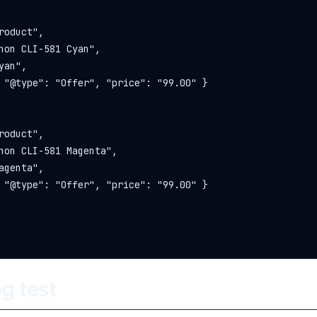
roduct",

non CLI-581 Cyan",

an",

 "@type": "Offer", "price": "99.00" }

roduct",

non CLI-581 Magenta",

agenta",

 "@type": "Offer", "price": "99.00" }

g test