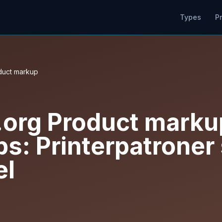
Types
P
duct markup
org Product markup
s: Printerpatroner
el