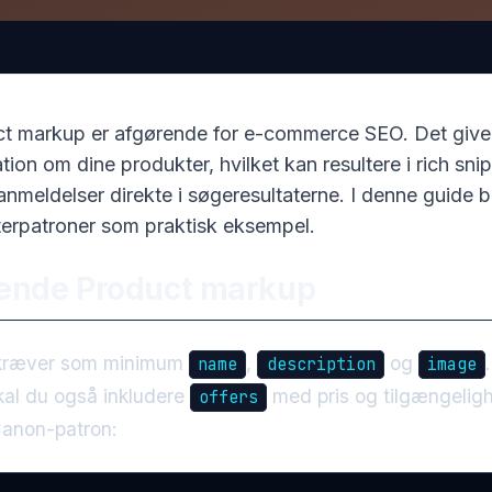
t markup er afgørende for e-commerce SEO. Det give
ation om dine produkter, hvilket kan resultere i rich sni
nmeldelser direkte i søgeresultaterne. I denne guide b
erpatroner som praktisk eksempel.
ende Product markup
 kræver som minimum
,
og
name
description
image
kal du også inkludere
med pris og tilgængeligh
offers
anon-patron: