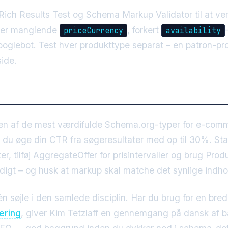
Rich Results Test og Schema Markup Validator til at ver
erer manglende
, forkert
priceCurrency
availability
Googlebot. Test hver produkttype separat – en patron-p
side.
en af de mest værdifulde Schema.org-typer for e-com
 du øge din CTR fra søgeresultater med op til 30%. St
r, tilføj AggregateOffer for prisintervaller og brug Prod
ndigt – og husk at markup skal matche det synlige indho
n søjle i den samlede disciplin. Har du brug for en brede
ering
, giver Kim Tetzlaff en gennemgang på dansk af b