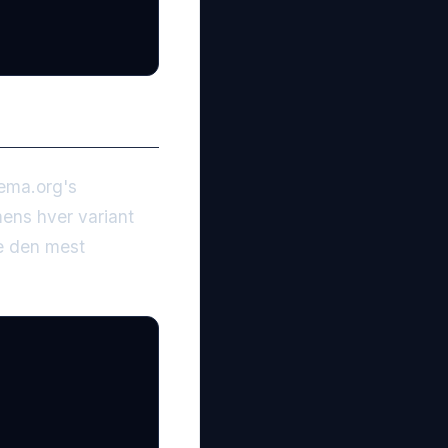
hema.org's
mens hver variant
se den mest