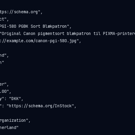
tps://schema.org",

t",

PGI-580 PGBK Sort Blækpatron",

"Original Canon pigmentsort blækpatron til PIXMA-printere
://example.com/canon-pgi-580.jpg",

d",

"

r",

00",

y": "DKK",

": "https://schema.org/InStock",

rganization",

nerland"
