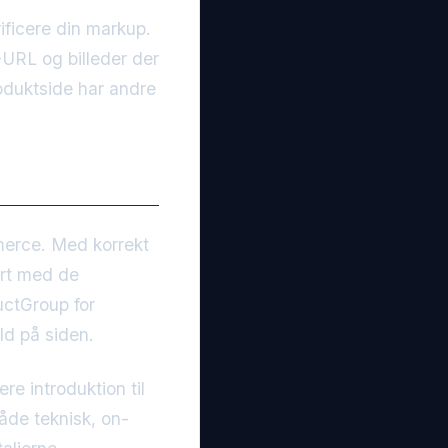
ificere din markup.
-URL og billeder der
roduktside har andre
merce. Med korrekt
art med de
uctGroup for
ld på siden.
re introduktion til
åde teknisk, on-