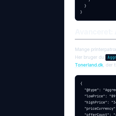
  }

}
Avanceret: 
Mange printerpatro
Her bruger du
Agg
Tonerland.dk
, der 
{

  "@type": "Aggre
  "lowPrice": "89.
  "highPrice": "3
  "priceCurrency"
  "offerCount": "4