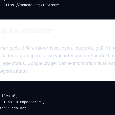
 "https://schema.org/InStock"

p for varianter
mer typisk i flere farver (sort, cyan, magenta, gul). Sc
 lader dig gruppere disse varianter under ét produkt, 
g lagerstatus. Google bruger denne information til at vi
søgeresultater.
ctGroup",

CLI-581 Blækpatroner",

tor": "color",
